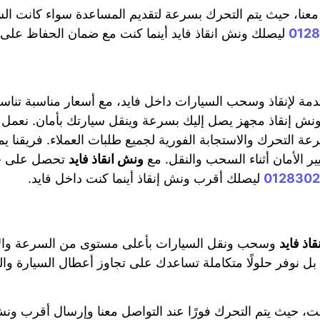
عنا، حيث يتم التحرك بسرعة لتقديم المساعدة سواء كانت ال
012
ليصلك ونش انقاذ فايد أينما كنت مع ضمان الحفاظ على سل
 لإنقاذ وسحب السيارات داخل فايد، مع أسعار مناسبة تناسب
ير ونش إنقاذ مجهز يصل إليك بسرعة وينقل سيارتك بأمان. نعم
ة، حيث نحرص على سرعة التحرك والاستجابة الفورية لجميع طلبات العملاء. ف
ير الأمان أثناء السحب والنقل. مع
ونش انقاذ فايد
تحصل على خدم
012830
ليصلك أقرب ونش إنقاذ أينما كنت داخل فايد.
اذ فايد
وسحب ونقل السيارات بأعلى مستوى من السرعة والأما
ل نوفر حلولًا متكاملة تساعدك على تجاوز أعطال السيارة وال
اء في أي وقت، حيث يتم التحرك فورًا عند التواصل معنا وإرسال أقرب