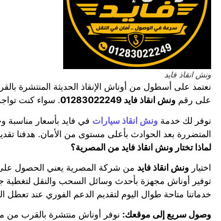
ونش انقاذ فايد
نعتمد على أسطول من أوناش الإنقاذ الحديثة المنتشرة بال
على رقم
ونش انقاذ فايد 01283022249
. سواء كنت تواجه
نوفر لك خدمة
ونش انقاذ سيارات
في فايد بأسعار مناسبة و
المتضررة بعد الحوادث بأعلى مستوى من الأمان. هدفنا تقديم
لماذا تختار ونش انقاذ فايد من المصرية؟
اختيار
ونش انقاذ فايد
من شركة المصرية يعني الحصول على خد
توفير أوناش مجهزة بأحدث وسائل السحب والنقل لتغطية جميع
خدماتنا متاحة طوال اليوم لتقديم الدعم الفوري عند تعطل السي
وصول سريع إلى موقعك:
نوفر أوناش منتشرة بالقرب من م