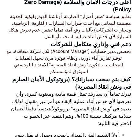
أعلى درجات الأمان والسلامة (Zero Damage
Policy)
نطبق سياسة “صفر أضرار” الصارمة. أوناشنا الهيدروليكية الحديثة
مصممة للتعامل مع أحدث طرازات السيارات (الفارهة، الرياضية،
وسيارات الشركات) بآليات رفع آمنة تماماً تضمن عدم تعرض هيكل
السيارة لأي خدش أثناء عملية السحب أو النقل.
دعم فني وإداري متكامل للشركات
نخصص مدير حسابات (Account Manager) لكل شركة متعاقدة، مع
توفير تقارير أداء دورية، ونظام فوترة مرن يسهل العمليات
المحاسبية، لتكون “ونش انقاذ المصرية” الامتداد اللوجستي
الموثوق لمؤسستكم.
كيف يتم سحب سياراتك؟ (بروتوكول الأمان الصارم
في ونش انقاذ المصرية)
ندرك تماماً أن سيارتك تمثل قيمة مادية ومعنوية كبيرة، وأن
تعرضها لأي خدش أثناء عملية الإنقاذ هو أمر غير مقبول. لذلك،
نعتمد في “ونش انقاذ المصرية” بروتوكولاً هندسياً دقيقاً لضمان
سلامة مركبتك بنسبة 100%، ويتم التنفيذ عبر الخطوات
الاحترافية التالية:
أولاً: التقييم الفني الميداني: بمجرد وصول فريقنا، يقوم