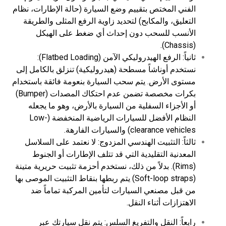
الفني المختص بتقييم وضع السيارة (حالة الإطارات، نظام
التعليق، والمكابح) لتحديد زاوية الرفع المثلى والطريقة
الأنسب للسحب دون إحداث أي ضغط على الهيكل
(Chassis).
ثانياً: الرفع الهيدروليكي الآمن (Flatbed Loading):
نستخدم أوناشاً مسطحة (هيدروليكية) تنزلق بالكامل إلى
مستوى الأرض. يتم سحب السيارة بنعومة فائقة باستخدام
بكرات مخصصة تضمن عدم احتكاك المصدات (Bumper)
أو الأجزاء السفلية من السيارة بالأرض، وهو ما يجعله
النظام الأفضل للسيارات الرياضية المنخفضة (Low-
clearance vehicles) والسيارات الفارهة.
ثالثاً: التثبيت الهندسي المزدوج: لا نعتمد على السلاسل
المعدنية التقليدية التي قد تتلف الإطارات أو الجنوط
(Rims). بدلاً من ذلك، نستخدم أحزمة تثبيت حريرية متينة
(Soft-loop straps) يتم ربطها بنقاط التثبيت الموصى بها
من قبل مصنعي السيارات لتأمين المركبة تماماً ضد
الاهتزازات أثناء النقل.
رابعاً: النقل والتفريغ السلس: يتم نقل سيارتك عبر