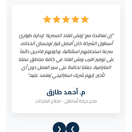
"إن تعاقدنا مع 'ونش انقاذ المصرية' لإدارة طوارئ
"
أسطول الشركة كان أفضل قرار لوجستي اتخذناه.
ا
سرعة استجابتهم استثنائية، وكونهم قادرين دائماً
ف
على توفير اقرب ونش انقاذ في كافة مناطق عملنا
هيد
المترامية، جعلنا نحافظ على سير العمل دون أي
تع
تأخير. إنهم شريك استراتيجي يُعتمد عليه."
م. أحمد طارق
مدير حركة أساطيل - قطاع الشركات
❮
❯