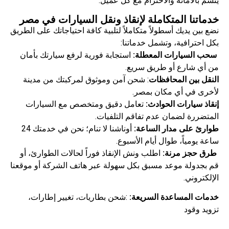
يتسم بالأمانة والاحترام مع كل عميل.
خدماتنا المتكاملة لإنقاذ ونقل السيارات في مصر
نضع بين يديك أسطولاً متكاملاً لتلبية كافة احتياجاتك على الطريق
بكل احترافية، وتشمل خدماتنا:
سحب السيارات المعطلة:
استجابة فورية لرفع سيارتك بأمان
من أي شارع أو طريق سريع.
النقل بين المحافظات
: شحن آمن وموثوق لمركبتك من مدينة
لأخرى في أي مكان بمصر.
إنقاذ سيارات الحوادث:
تعامل دقيق ومتخصص مع السيارات
المتضررة لضمان عدم تفاقم التلفيات.
طوارئ على مدار الساعة:
أوناشنا لا تنام؛ نحن في خدمتك 24
ساعة يومياً، طوال أيام الأسبوع.
طرق حجز مرنة:
اطلب ونش الإنقاذ فوراً لحالات الطوارئ، أو
قم بجدولة موعد مسبق بكل سهولة عبر هاتف الشركة أو موقعنا
الإلكتروني.
خدمات المساعدة السريعة:
:شحن بطاريات، تغيير إطارات،
تزويد وقود