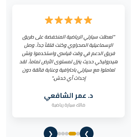
رئ
"تعطلت سيارتي الرياضية المنخفضة على طريق
"
.
الإسماعيلية الصحراوي وكنت قلقاً جداً. وصل
اسر
ً
فريق الدعم في وقت قياسي واستخدموا ونش
وا
نا
هيدروليكي حديث ينزل لمستوى الأرض تماماً. لقد
ي
تعاملوا مع سيارتي باحترافية وعناية فائقة دون
است
إحداث أي خدش."
م
د. عمر الشافعي
مالك سيارة رياضية
❮
❯