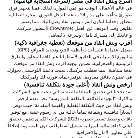
اسرع ونش انقاذ في مصر (سرعة استجابة قياسية)
في عالم الأعمال، الوقت هو أثمن الموارد. لذلك، قمنا بتجهيز فرق
طوارئ متأهبة على مدار 24 ساعة للتدخل الفوري. بمجرد اتصالك،
تنطلق وحداتنا لتكون اسرع ونش انقاذ يصل إليك، مما يضمن
تقليص وقت التوقف عن العمل (Downtime) لأسطول شركتك،
وإعادتك إلى مسارك بأمان وسرعة لا تُضاهى.
اقرب ونش انقاذ من موقعك (تغطية جغرافية ذكية)
بفضل اعتمادنا على أحدث أنظمة التتبع وتحديد المواقع (GPS)،
والتوزيع الاستراتيجي الدقيق لأسطولنا عبر كافة المحاور والطرق
الرئيسية والصحراوية، نضمن توجيه اقرب ونش انقاذ من موقعك
بدقة متناهية. أينما تعطلت مركبتك، ستجد دعمنا اللوجستي بجوارك
في غضون دقائق معدودة، لتوفير حماية فورية لك ولمركبتك.
ارخص ونش انقاذ (أعلى جودة بتكلفة تنافسية)
لقد نجحنا في تحقيق المعادلة الصعبة التي تبحث عنها الشركات
والأفراد: “الجودة الفائقة بالتكلفة المدروسة”. نحن نقدم ارخص
ونش انقاذ من حيث التكلفة الفعلية والقيمة المقدمة؛ حيث نوفر
أسعاراً تنافسية وشفافة تماماً خالية من أي رسوم خفية، مع توفير
باقات وخطط تسعير حصرية (B2B) للشركات الكبرى تضمن تحقيق
أعلى كفاءة مالية لميزانية تشغيل أسطولكم، دون المساومة إطلاقاً
على معايير الأمان والاحترافية.