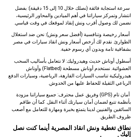
سرعة استجابة فائقة (نصلك خلال 10 إلى 15 دقيقة): بفضل
انتشار وتمركز سياراتنا في أهم الميادين والمحاور الرئيسية،
نضمن لك وصول أقرب ونش إنقاذ لموقعك في وقت قياسي.
أسعار رخيصة وتنافسية (أفضل سعر ونش): نحن ضد استغلال
الطوارئ. نقدم لك أرخص أسعار ونش انقاذ سيارات في مصر
بشفافية تامة وبدون أي رسوم خفية.
أسطول أوناش حديث وهيدروليك: لا نتعامل بأساليب السحب
العشوائية. نستخدم أوناش مسطحة (Flatbed) وأوناش
هيدروليكية تناسب السيارات الفارهة، الرياضية، وسيارات الدفع
الرباعي الثقيلة للحفاظ عليها من الخدوش.
أمان تام (GPS) وفريق عمل محترف: جميع سياراتنا مزودة
بأنظمة تتبع لضمان أمان سيارتك أثناء النقل. كما أن طاقم
السائقين والفنيين لدينا يتمتع بخبرة ومهارة للتعامل مع أصعب
ظروف الطريق.
نطاق تغطية ونش انقاذ المصرية أينما كنت نصل
إليك