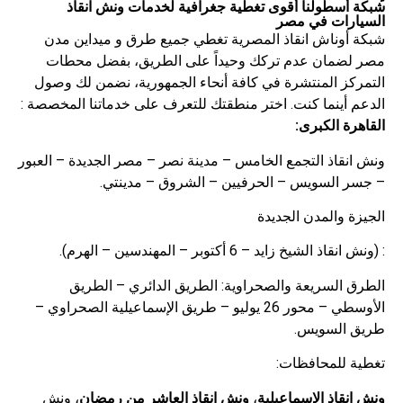
شبكة أسطولنا أقوى تغطية جغرافية لخدمات ونش انقاذ
السيارات في مصر
شبكة أوناش انقاذ المصرية تغطي جميع طرق و ميداين مدن
مصر لضمان عدم تركك وحيداً على الطريق، بفضل محطات
التمركز المنتشرة في كافة أنحاء الجمهورية، نضمن لك وصول
الدعم أينما كنت. اختر منطقتك للتعرف على خدماتنا المخصصة :
القاهرة الكبرى:
ونش انقاذ التجمع الخامس – مدينة نصر – مصر الجديدة – العبور
– جسر السويس – الحرفيين – الشروق – مدينتي.
الجيزة والمدن الجديدة
: (ونش انقاذ الشيخ زايد – 6 أكتوبر – المهندسين – الهرم).
الطرق السريعة والصحراوية: الطريق الدائري – الطريق
الأوسطي – محور 26 يوليو – طريق الإسماعيلية الصحراوي –
طريق السويس.
تغطية للمحافظات:
ونش انقاذ الإسماعيلية
،
ونش انقاذ العاشر من رمضان
،
ونش