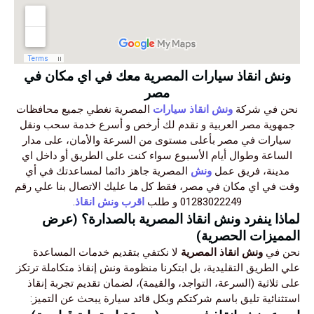
ونش انقاذ سيارات المصرية معك في اي مكان في
مصر
نحن في شركة
ونش انقاذ سيارات
المصرية نغطي جميع محافظات
جمهوية مصر العربية و نقدم لك أرخص و أسرع خدمة سحب ونقل
سيارات في مصر بأعلى مستوى من السرعة والأمان، على مدار
الساعة وطوال أيام الأسبوع سواء كنت على الطريق أو داخل اي
مدينة، فريق عمل
ونش
المصرية جاهز دائما لمساعدتك في أي
وقت في اي مكان في مصر، فقط كل ما عليك الاتصال بنا علي رقم
01283022249 و طلب
اقرب ونش انقاذ
.
لماذا ينفرد ونش انقاذ المصرية بالصدارة؟ (عرض
المميزات الحصرية)
نحن في
ونش انقاذ المصرية
لا نكتفي بتقديم خدمات المساعدة
علي الطريق التقليدية، بل ابتكرنا منظومة ونش إنقاذ متكاملة ترتكز
على ثلاثية (السرعة، التواجد، والقيمة)، لضمان تقديم تجربة إنقاذ
استثنائية تليق باسم شركتكم وبكل قائد سيارة يبحث عن التميز: