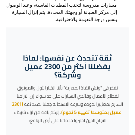
مسارات مدروسة لتجنب المطبات القاسية، وعند الوصول
إلى مركز الصيانة أو وجهتك المحددة، يتم إنزال السيارة
بنفس درجة النعومة والاحترافية.
ثقة تتحدث عن نفسها: لماذا
يفضلنا أكثر من 2300 عميل
وشركة؟
نفخر في "ونش انقاذ المصرية" بأننا الخيار الأول والموثوق
لقطاع الأعمال وقائدي السيارات على حد سواء. إن التزامنا
الصارم بمعايير الجودة وسرعة الاستجابة جعلنا نحصد ثقة
(2301
عميل بمتوسط تقييم 5 نجوم)
. إليكم باقة من آراء شركاء
النجاح الذين اختبروا خدماتنا على أرض الواقع: