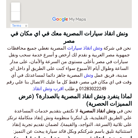
ونش انقاذ سيارات المصرية معك في اي مكان في
مصر
نحن في شركة
ونش انقاذ سيارات
المصرية نغطي جميع محافظات
جمهوية مصر العربية و نقدم لك أرخص و أسرع خدمة سحب ونقل
سيارات في مصر بأعلى مستوى من السرعة والأمان، على مدار
الساعة وطوال أيام الأسبوع سواء كنت على الطريق أو داخل اي
مدينة، فريق عمل
ونش
المصرية جاهز دائما لمساعدتك في أي
وقت في اي مكان في مصر، فقط كل ما عليك الاتصال بنا علي رقم
01283022249 و طلب
اقرب ونش انقاذ
.
لماذا ينفرد ونش انقاذ المصرية بالصدارة؟ (عرض
المميزات الحصرية)
نحن في
ونش انقاذ المصرية
لا نكتفي بتقديم خدمات المساعدة
علي الطريق التقليدية، بل ابتكرنا منظومة ونش إنقاذ متكاملة ترتكز
على ثلاثية (السرعة، التواجد، والقيمة)، لضمان تقديم تجربة إنقاذ
استثنائية تليق باسم شركتكم وبكل قائد سيارة يبحث عن التميز: