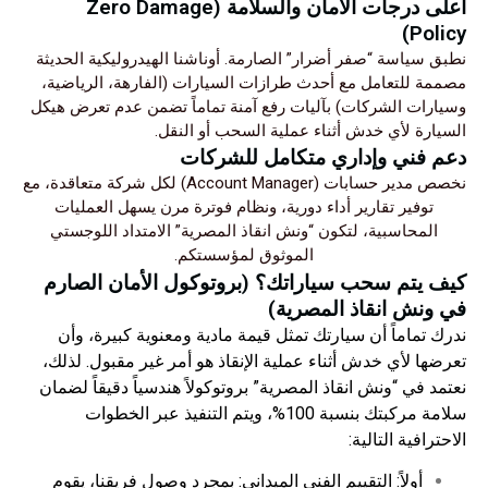
أعلى درجات الأمان والسلامة (Zero Damage
Policy)
نطبق سياسة “صفر أضرار” الصارمة. أوناشنا الهيدروليكية الحديثة
مصممة للتعامل مع أحدث طرازات السيارات (الفارهة، الرياضية،
وسيارات الشركات) بآليات رفع آمنة تماماً تضمن عدم تعرض هيكل
السيارة لأي خدش أثناء عملية السحب أو النقل.
دعم فني وإداري متكامل للشركات
نخصص مدير حسابات (Account Manager) لكل شركة متعاقدة، مع
توفير تقارير أداء دورية، ونظام فوترة مرن يسهل العمليات
المحاسبية، لتكون “ونش انقاذ المصرية” الامتداد اللوجستي
الموثوق لمؤسستكم.
كيف يتم سحب سياراتك؟ (بروتوكول الأمان الصارم
في ونش انقاذ المصرية)
ندرك تماماً أن سيارتك تمثل قيمة مادية ومعنوية كبيرة، وأن
تعرضها لأي خدش أثناء عملية الإنقاذ هو أمر غير مقبول. لذلك،
نعتمد في “ونش انقاذ المصرية” بروتوكولاً هندسياً دقيقاً لضمان
سلامة مركبتك بنسبة 100%، ويتم التنفيذ عبر الخطوات
الاحترافية التالية:
أولاً: التقييم الفني الميداني: بمجرد وصول فريقنا، يقوم