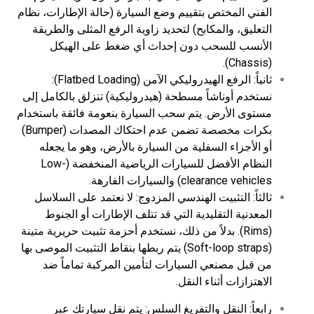
الفني المختص بتقييم وضع السيارة (حالة الإطارات، نظام
التعليق، والمكابح) لتحديد زاوية الرفع المثلى والطريقة
الأنسب للسحب دون إحداث أي ضغط على الهيكل
(Chassis).
ثانياً: الرفع الهيدروليكي الآمن (Flatbed Loading):
نستخدم أوناشاً مسطحة (هيدروليكية) تنزلق بالكامل إلى
مستوى الأرض. يتم سحب السيارة بنعومة فائقة باستخدام
بكرات مخصصة تضمن عدم احتكاك المصدات (Bumper)
أو الأجزاء السفلية من السيارة بالأرض، وهو ما يجعله
النظام الأفضل للسيارات الرياضية المنخفضة (Low-
clearance vehicles) والسيارات الفارهة.
ثالثاً: التثبيت الهندسي المزدوج: لا نعتمد على السلاسل
المعدنية التقليدية التي قد تتلف الإطارات أو الجنوط
(Rims). بدلاً من ذلك، نستخدم أحزمة تثبيت حريرية متينة
(Soft-loop straps) يتم ربطها بنقاط التثبيت الموصى بها
من قبل مصنعي السيارات لتأمين المركبة تماماً ضد
الاهتزازات أثناء النقل.
رابعاً: النقل والتفريغ السلس: يتم نقل سيارتك عبر