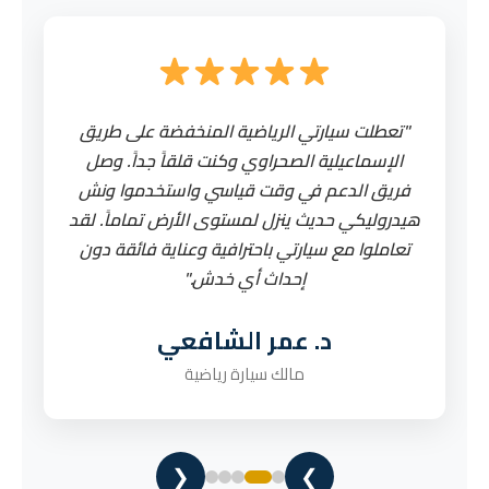
رئ
"تعطلت سيارتي الرياضية المنخفضة على طريق
"
.
الإسماعيلية الصحراوي وكنت قلقاً جداً. وصل
اسر
ً
فريق الدعم في وقت قياسي واستخدموا ونش
وا
نا
هيدروليكي حديث ينزل لمستوى الأرض تماماً. لقد
ي
تعاملوا مع سيارتي باحترافية وعناية فائقة دون
است
إحداث أي خدش."
م
د. عمر الشافعي
مالك سيارة رياضية
❮
❯