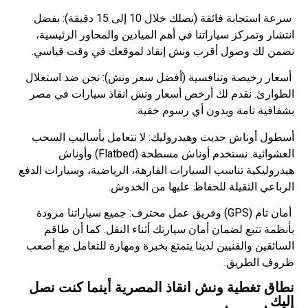
سرعة استجابة فائقة (نصلك خلال 10 إلى 15 دقيقة): بفضل
انتشار وتمركز سياراتنا في أهم الميادين والمحاور الرئيسية،
نضمن لك وصول أقرب ونش إنقاذ لموقعك في وقت قياسي.
أسعار رخيصة وتنافسية (أفضل سعر ونش): نحن ضد استغلال
الطوارئ. نقدم لك أرخص أسعار ونش انقاذ سيارات في مصر
بشفافية تامة وبدون أي رسوم خفية.
أسطول أوناش حديث وهيدروليك: لا نتعامل بأساليب السحب
العشوائية. نستخدم أوناش مسطحة (Flatbed) وأوناش
هيدروليكية تناسب السيارات الفارهة، الرياضية، وسيارات الدفع
الرباعي الثقيلة للحفاظ عليها من الخدوش.
أمان تام (GPS) وفريق عمل محترف: جميع سياراتنا مزودة
بأنظمة تتبع لضمان أمان سيارتك أثناء النقل. كما أن طاقم
السائقين والفنيين لدينا يتمتع بخبرة ومهارة للتعامل مع أصعب
ظروف الطريق.
نطاق تغطية ونش انقاذ المصرية أينما كنت نصل
إليك