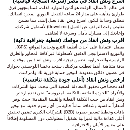
اسرع ونش انقاذ في مصر (سرعة استجابة قياسية)
في عالم الأعمال، الوقت هو أثمن الموارد. لذلك، قمنا بتجهيز فرق
طوارئ متأهبة على مدار 24 ساعة للتدخل الفوري. بمجرد اتصالك،
تنطلق وحداتنا لتكون اسرع ونش انقاذ يصل إليك، مما يضمن
تقليص وقت التوقف عن العمل (Downtime) لأسطول شركتك،
وإعادتك إلى مسارك بأمان وسرعة لا تُضاهى.
اقرب ونش انقاذ من موقعك (تغطية جغرافية ذكية)
بفضل اعتمادنا على أحدث أنظمة التتبع وتحديد المواقع (GPS)،
والتوزيع الاستراتيجي الدقيق لأسطولنا عبر كافة المحاور والطرق
الرئيسية والصحراوية، نضمن توجيه اقرب ونش انقاذ من موقعك
بدقة متناهية. أينما تعطلت مركبتك، ستجد دعمنا اللوجستي بجوارك
في غضون دقائق معدودة، لتوفير حماية فورية لك ولمركبتك.
ارخص ونش انقاذ (أعلى جودة بتكلفة تنافسية)
لقد نجحنا في تحقيق المعادلة الصعبة التي تبحث عنها الشركات
والأفراد: “الجودة الفائقة بالتكلفة المدروسة”. نحن نقدم ارخص
ونش انقاذ من حيث التكلفة الفعلية والقيمة المقدمة؛ حيث نوفر
أسعاراً تنافسية وشفافة تماماً خالية من أي رسوم خفية، مع توفير
باقات وخطط تسعير حصرية (B2B) للشركات الكبرى تضمن تحقيق
أعلى كفاءة مالية لميزانية تشغيل أسطولكم، دون المساومة إطلاقاً
على معايير الأمان والاحترافية.