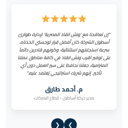
"إن تعاقدنا مع 'ونش انقاذ المصرية' لإدارة طوارئ
"
أسطول الشركة كان أفضل قرار لوجستي اتخذناه.
ا
سرعة استجابتهم استثنائية، وكونهم قادرين دائماً
ف
على توفير اقرب ونش انقاذ في كافة مناطق عملنا
هيد
المترامية، جعلنا نحافظ على سير العمل دون أي
تع
تأخير. إنهم شريك استراتيجي يُعتمد عليه."
م. أحمد طارق
مدير حركة أساطيل - قطاع الشركات
❮
❯