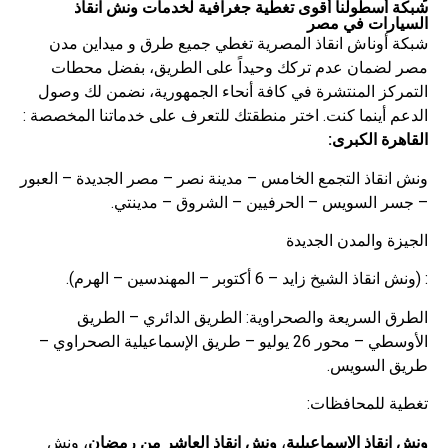
شبكة أسطولنا أقوى تغطية جغرافية لخدمات ونش انقاذ
السيارات في مصر
شبكة أوناش انقاذ المصرية تغطي جميع طرق و ميداين مدن
مصر لضمان عدم تركك وحيداً على الطريق، بفضل محطات
التمركز المنتشرة في كافة أنحاء الجمهورية، نضمن لك وصول
الدعم أينما كنت. اختر منطقتك للتعرف على خدماتنا المخصصة :
القاهرة الكبرى:
ونش انقاذ التجمع الخامس – مدينة نصر – مصر الجديدة – العبور
– جسر السويس – الحرفيين – الشروق – مدينتي.
الجيزة والمدن الجديدة
: (ونش انقاذ الشيخ زايد – 6 أكتوبر – المهندسين – الهرم).
الطرق السريعة والصحراوية: الطريق الدائري – الطريق
الأوسطي – محور 26 يوليو – طريق الإسماعيلية الصحراوي –
طريق السويس.
تغطية للمحافظات:
ونش انقاذ الإسماعيلية
،
ونش انقاذ العاشر من رمضان
،
ونش