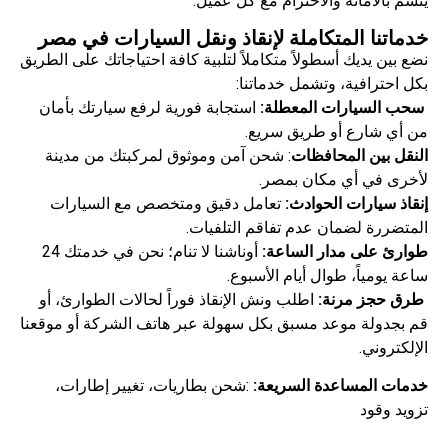
يتسم بالأمانة والاحترام مع كل عميل.
خدماتنا المتكاملة لإنقاذ ونقل السيارات في مصر
نضع بين يديك أسطولاً متكاملاً لتلبية كافة احتياجاتك على الطريق
بكل احترافية، وتشمل خدماتنا:
سحب السيارات المعطلة:
استجابة فورية لرفع سيارتك بأمان
من أي شارع أو طريق سريع.
النقل بين المحافظات
: شحن آمن وموثوق لمركبتك من مدينة
لأخرى في أي مكان بمصر.
إنقاذ سيارات الحوادث:
تعامل دقيق ومتخصص مع السيارات
المتضررة لضمان عدم تفاقم التلفيات.
طوارئ على مدار الساعة:
أوناشنا لا تنام؛ نحن في خدمتك 24
ساعة يومياً، طوال أيام الأسبوع.
طرق حجز مرنة:
اطلب ونش الإنقاذ فوراً لحالات الطوارئ، أو
قم بجدولة موعد مسبق بكل سهولة عبر هاتف الشركة أو موقعنا
الإلكتروني.
خدمات المساعدة السريعة:
:شحن بطاريات، تغيير إطارات،
تزويد وقود