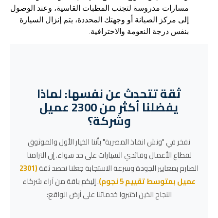
مسارات مدروسة لتجنب المطبات القاسية، وعند الوصول
إلى مركز الصيانة أو وجهتك المحددة، يتم إنزال السيارة
بنفس درجة النعومة والاحترافية.
ثقة تتحدث عن نفسها: لماذا
يفضلنا أكثر من 2300 عميل
وشركة؟
نفخر في "ونش انقاذ المصرية" بأننا الخيار الأول والموثوق
لقطاع الأعمال وقائدي السيارات على حد سواء. إن التزامنا
الصارم بمعايير الجودة وسرعة الاستجابة جعلنا نحصد ثقة
(2301
عميل بمتوسط تقييم 5 نجوم)
. إليكم باقة من آراء شركاء
النجاح الذين اختبروا خدماتنا على أرض الواقع: